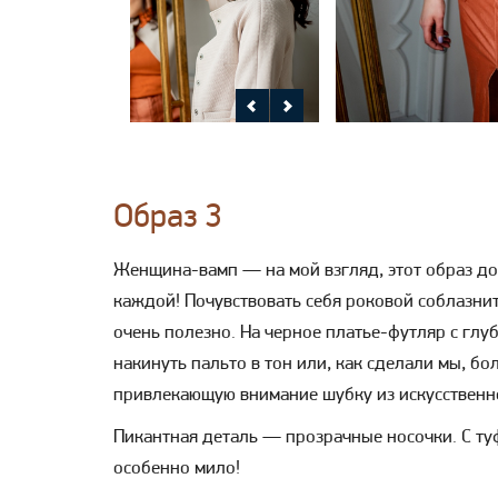
Образ 3
Женщина-вамп — на мой взгляд, этот образ д
каждой! Почувствовать себя роковой соблазни
очень полезно. На черное платье-футляр с гл
накинуть пальто в тон или, как сделали мы, бо
привлекающую внимание шубку из искусственно
Пикантная деталь — прозрачные носочки. С ту
особенно мило!