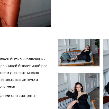
олжен быть в «коллекции»
тельницей бывает иной раз
убоким декольте можно
лее экстравагантную и
го меха..
флями они смотрятся