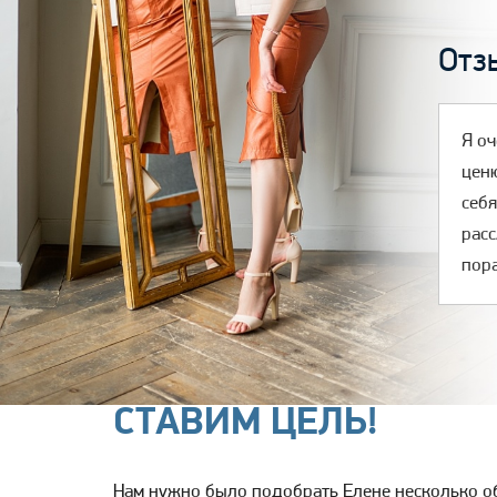
Отз
Я оч
ценю
себя
расс
пор
СТАВИМ ЦЕЛЬ!
Нам нужно было подобрать Елене несколько об