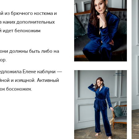
й из брючного костюма и
 в каких дополнительных
ий идет белокожим
 они должны быть либо на
ор.
редложила Елене каблуки —
йной и изящной. Активный
ок босоножек.