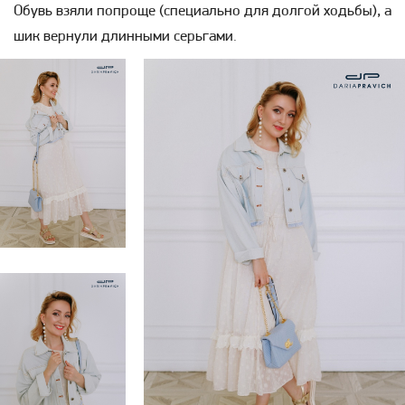
Обувь взяли попроще (специально для долгой ходьбы), а
шик вернули длинными серьгами.